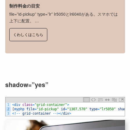
制作料金の目安
file=”id-pickup” type=”lr” lr5050とlr6040がある。スマホでは
上下に配置。 …
くわしくはこちら
shadow=”yes”
1
<
div 
class
=
"grid-container"
>
2
[
myphp 
file
=
"id-pickup"
id
=
"1307,570"
type
=
"lr5050"
shadow
3
<
!
--
grid
-
container
--
>
<
/
div
>