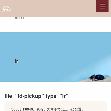
HOME
>
サイト制作ガイド
>
ショートコードガイド
>
id-pickup
部門
>
lr
サービス
Webサイト制作
Webコンテンツ制作
Webシステム開発
サーバー構築・サーバー保守管理
サポート・その他
lr
制作実績
県関連事業
観光系施設・団体
各種団体
file=”id-pickup” type=”lr”
農林水産業
国の組織・施設
lr5050とlr6040がある。スマホでは上下に配置。
企業・店舗・他