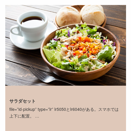
サラダセット
file=”id-pickup” type=”lr” lr5050とlr6040がある。スマホでは
上下に配置。 …