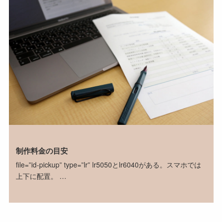
制作料金の目安
file=”id-pickup” type=”lr” lr5050とlr6040がある。スマホでは
上下に配置。 …