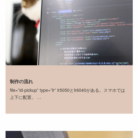
制作の流れ
file=”id-pickup” type=”lr” lr5050とlr6040がある。スマホでは
上下に配置。 …