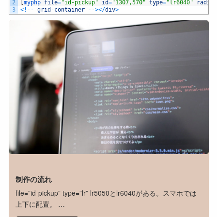
2
[
myphp 
file
=
"id-pickup"
id
=
"1307,570"
type
=
"lr6040"
radius
3
<
!
--
grid
-
container
--
>
<
/
div
>
制作の流れ
file=”id-pickup” type=”lr” lr5050とlr6040がある。スマホでは
上下に配置。 …