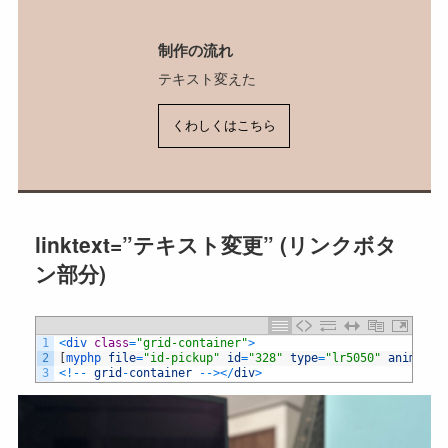
制作の流れ
テキスト変えた
くわしくはこちら
linktext=”テキスト変更” (リンクボタ
ン部分)
1
<
div 
class
=
"grid-container"
>
2
[
myphp 
file
=
"id-pickup"
id
=
"328"
type
=
"lr5050"
animatio
3
<
!
--
grid
-
container
--
>
<
/
div
>