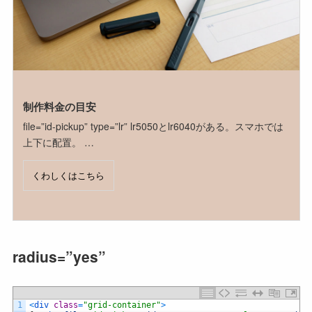
制作料金の目安
file=”id-pickup” type=”lr” lr5050とlr6040がある。スマホでは
上下に配置。 …
くわしくはこちら
radius=”yes”
1
<
div 
class
=
"grid-container"
>