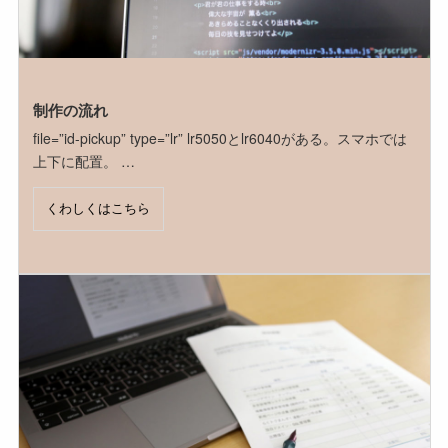
制作の流れ
file=”id-pickup” type=”lr” lr5050とlr6040がある。スマホでは
上下に配置。 …
くわしくはこちら