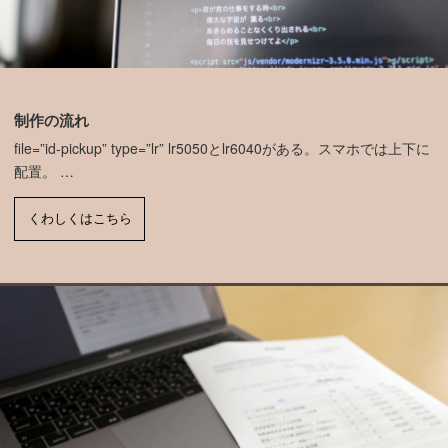
制作の流れ
file=”id-pickup” type=”lr” lr5050とlr6040がある。スマホでは上下に
配置。 …
くわしくはこちら