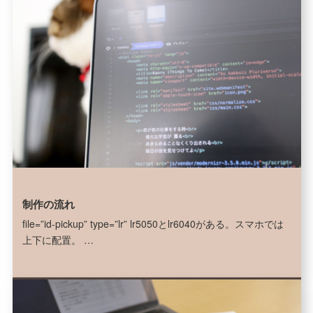
制作の流れ
file=”id-pickup” type=”lr” lr5050とlr6040がある。スマホでは
上下に配置。 …