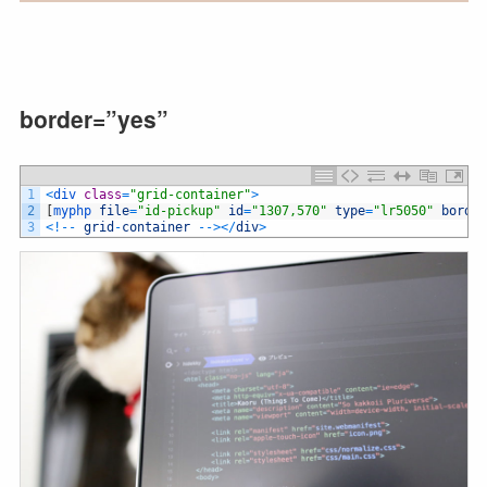
border=”yes”
1
<
div 
class
=
"grid-container"
>
2
[
myphp 
file
=
"id-pickup"
id
=
"1307,570"
type
=
"lr5050"
border
3
<
!
--
grid
-
container
--
>
<
/
div
>