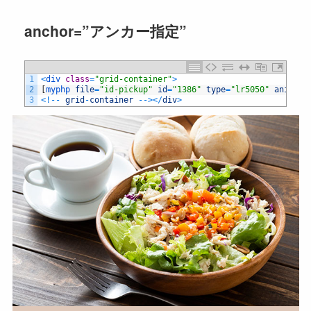
anchor=”アンカー指定”
1
<
div 
class
=
"grid-container"
>
2
[
myphp 
file
=
"id-pickup"
id
=
"1386"
type
=
"lr5050"
animati
3
<
!
--
grid
-
container
--
>
<
/
div
>