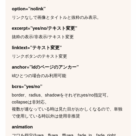
イベント系LP
option=”nolink”
リンクなしで画像とタイトルと抜粋のみ表示。
制作の流れと料金
excerpt=”yes/no/テキスト変更”
抜粋の表示/非表示/テキスト変更
制作の流れ
linktext=”テキスト変更”
制作料金の目安
サラダセット
リンクボタンのテキスト変更
anchor=”idのページのアンカー”
会社案内
idひとつの場合のみ利用可能
bcrs=”yes/no”
会社概要
border、radius、shadowをそれぞれyes/no指定可。
猫スタッフのご紹介
collapseは非対応。
子猫のミルクボランティア活動
複数が連なっている時は見た目がおかしくなるので、単独
で使用している時以外は使用非推奨
お問い合わせ
animation
フワを指定(fuwa、ffuwa、fffuwa、fade_in、fade_right、