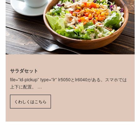
サラダセット
file=”id-pickup” type=”lr” lr5050とlr6040がある。スマホでは
上下に配置。 …
くわしくはこちら