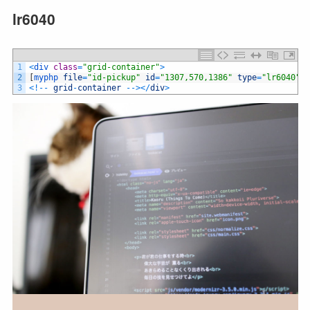
lr6040
1
<
div 
class
=
"grid-container"
>
2
[
myphp 
file
=
"id-pickup"
id
=
"1307,570,1386"
type
=
"lr6040"
a
3
<
!
--
grid
-
container
--
>
<
/
div
>