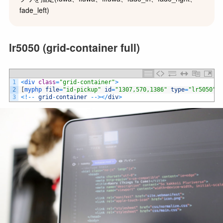
fade_left)
lr5050 (grid-container full)
1
<
div 
class
=
"grid-container"
>
2
[
myphp 
file
=
"id-pickup"
id
=
"1307,570,1386"
type
=
"lr5050"
a
3
<
!
--
grid
-
container
--
>
<
/
div
>