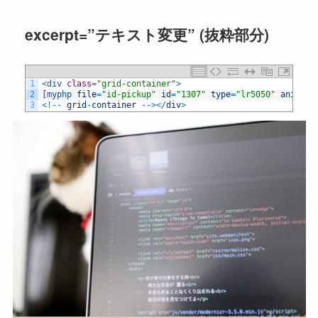
excerpt=”テキスト変更” (抜粋部分)
1
<
div 
class
=
"grid-container"
>
2
[
myphp 
file
=
"id-pickup"
id
=
"1307"
type
=
"lr5050"
animati
3
<
!
--
grid
-
container
--
>
<
/
div
>