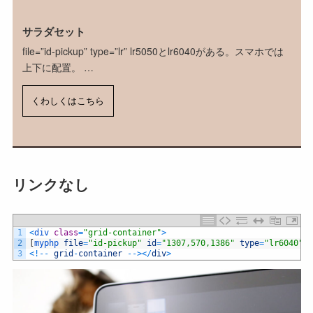
サラダセット
file=”id-pickup” type=”lr” lr5050とlr6040がある。スマホでは
上下に配置。 …
くわしくはこちら
リンクなし
1
<
div 
class
=
"grid-container"
>
2
[
myphp 
file
=
"id-pickup"
id
=
"1307,570,1386"
type
=
"lr6040"
o
3
<
!
--
grid
-
container
--
>
<
/
div
>