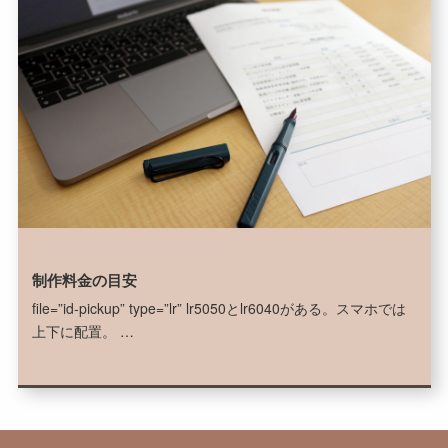
制作料金の目安
file=”id-pickup” type=”lr” lr5050とlr6040がある。スマホでは
上下に配置。 …