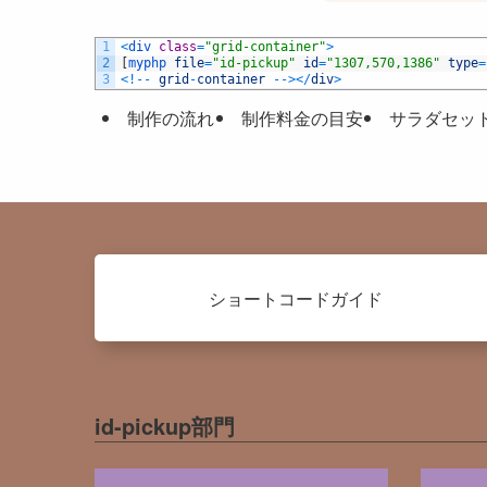
1
<
div 
class
=
"grid-container"
>
2
[
myphp 
file
=
"id-pickup"
id
=
"1307,570,1386"
type
=
3
<
!
--
grid
-
container
--
>
<
/
div
>
制作の流れ
制作料金の目安
サラダセッ
ショートコードガイド
id-pickup部門