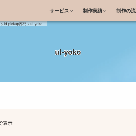
サービス
制作実績
制作の流
ド
>
id-pickup部門
>
ul-yoko
績
制作の流れと料金
関連事業
制作の流れ
ul-yoko
光系施設・団体
制作料金の目安
種団体
サラダセット
林水産業
の組織・施設
業・店舗・他
ント系LP
お問い合わせ
びで表示