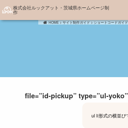
株式会社ルックアット・茨城県ホームページ制
作
HOME
>
サイト制作ガイド
>
ショートコードガイ
サービス
制作実
Webサイト制作
県
Webコンテンツ制作
観
Webシステム開発
各
サーバー構築・サーバー保守管
農
理
国
サポート・その他
企
イベ
file=”id-pickup” type=”ul-yoko”
ul li形式の横並