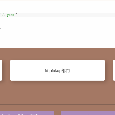
"ul-yoko"
]
ト
id-pickup部門