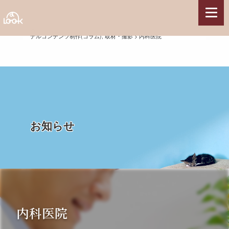
HOME
>
制作実績
>
新規サイト構築
,
CMS(WordPress)
,
オリジ
ナルコンテンツ制作(コラム)
,
取材・撮影
>
内科医院
サービス
Webサイト制作
Webコンテンツ制作
Webシステム開発
サーバー構築・サーバー保守管理
サポート・その他
お知らせ
制作実績
県関連事業
観光系施設・団体
各種団体
農林水産業
内科医院
国の組織・施設
企業・店舗・他