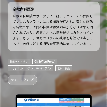
イベント系LP
金敷内科医院
金敷内科医院のウェブサイトは、リニューアルに際し
制作の流れと料金
てプロのカメラマンによる撮影が行われ、美しい画像
が特徴です。医院の特徴や診療内容が分かりやすく紹
制作の流れ
介されており、患者さんへの情報提供に力を入れてい
制作料金の目安
ます。さらに、毎月のコラムの執筆も弊社で担当して
サラダセット
おり、医療に関する情報を定期的に提供しています。
会社案内
新規サイト構築
CMS(WordPress)
オリジナルコンテンツ制作(コラム)
取材・撮影
会社概要
猫スタッフのご紹介
サイトを見る
子猫のミルクボランティア活動
お問い合わせ