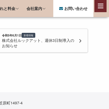
れと料金
会社案内
お問い合わせ
会社案内
会社概要
令和5年6月1日
新着情報
株式会社ルックアット、週休3日制導入の
猫スタッフのご紹介
お知らせ
子猫のミルクボランティア活動
笠原町1497-4