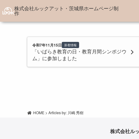
株式会社ルックアット・茨城県ホームページ制
作
サービス
制作実
Webサイト制作
県
令和7年11月15日
新着情報
「いばらき教育の日・教育月間シンポジウ
Webコンテンツ制作
観
ム」に参加しました
Webシステム開発
各
サーバー構築・サーバー保守管
農
理
国
サポート・その他
企
イベ
HOME
>
Articles by: 川嶋 秀樹
株式会社ル