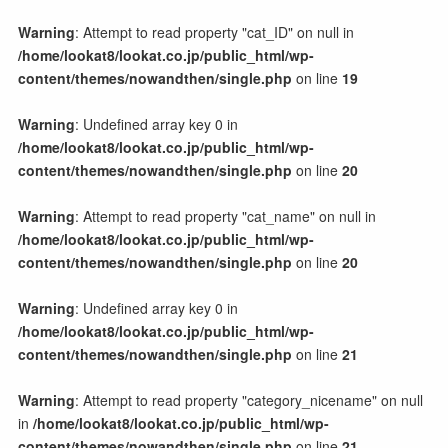
イベント系LP
Warning
: Attempt to read property "cat_ID" on null in
/home/lookat8/lookat.co.jp/public_html/wp-
content/themes/nowandthen/single.php
on line
19
制作の流れと料金
Warning
: Undefined array key 0 in
制作の流れ
/home/lookat8/lookat.co.jp/public_html/wp-
制作料金の目安
content/themes/nowandthen/single.php
on line
20
サラダセット
Warning
: Attempt to read property "cat_name" on null in
/home/lookat8/lookat.co.jp/public_html/wp-
会社案内
content/themes/nowandthen/single.php
on line
20
会社概要
Warning
: Undefined array key 0 in
猫スタッフのご紹介
/home/lookat8/lookat.co.jp/public_html/wp-
子猫のミルクボランティア活動
content/themes/nowandthen/single.php
on line
21
Warning
: Attempt to read property "category_nicename" on null
お問い合わせ
in
/home/lookat8/lookat.co.jp/public_html/wp-
content/themes/nowandthen/single.php
on line
21