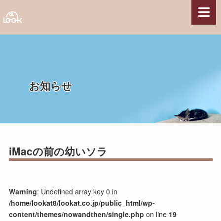
HOME
>
トップスライダー
>
iMacの前の幼いソラ
サービス
Webサイト制作
Webコンテンツ制作
お知らせ
Webシステム開発
サーバー構築・サーバー保守管理
サポート・その他
制作実績
iMacの前の幼いソラ
県関連事業
観光系施設・団体
各種団体
Warning
: Undefined array key 0 in
農林水産業
/home/lookat8/lookat.co.jp/public_html/wp-
国の組織・施設
content/themes/nowandthen/single.php
on line
19
企業・店舗・他