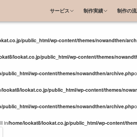
サービス
制作実績
制作の流
績
制作の流れと料金
okat.co.jp/public_html/wp-content/themes/nowandthen/arch
関連事業
制作の流れ
光系施設・団体
制作料金の目安
okat8/lookat.co.jp/public_html/wp-content/themes/nowandt
種団体
サラダセット
林水産業
jp/public_html/wp-content/themes/nowandthen/archive.php
o
の組織・施設
業・店舗・他
/lookat8/lookat.co.jp/public_html/wp-content/themes/nowa
ント系LP
jp/public_html/wp-content/themes/nowandthen/archive.php
o
お問い合わせ
l in
/home/lookat8/lookat.co.jp/public_html/wp-content/th