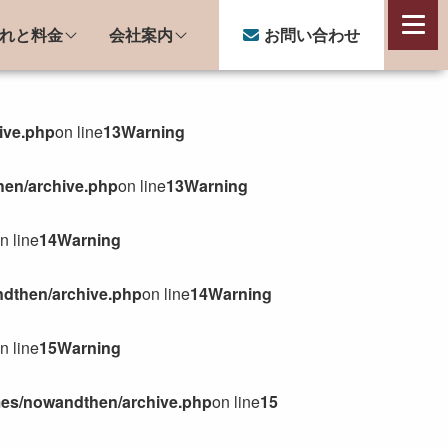
れと料金
会社案内
お問い合わせ
会社案内
ive.php
on line
13
Warning
会社概要
猫スタッフのご紹介
hen/archive.php
on line
13
Warning
子猫のミルクボランティア活動
n line
14
Warning
ndthen/archive.php
on line
14
Warning
n line
15
Warning
emes/nowandthen/archive.php
on line
15