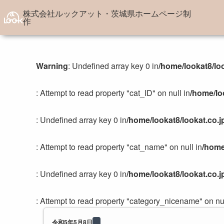
株式会社ルックアット・茨城県ホームページ制
作
サービス
制作実
Warning
: Undefined array key 0 in
/home/lookat8/lo
Webサイト制作
県
Webコンテンツ制作
観
: Attempt to read property "cat_ID" on null in
/home/lo
Webシステム開発
各
サーバー構築・サーバー保守管
農
: Undefined array key 0 in
/home/lookat8/lookat.co.
理
国
サポート・その他
企
: Attempt to read property "cat_name" on null in
/home
イベ
: Undefined array key 0 in
/home/lookat8/lookat.co.
: Attempt to read property "category_nicename" on nul
令和5年5月8日