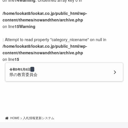
on line
14
Warning
: Undefined array key 0 in
イベント系LP
/home/lookat8/lookat.co.jp/public_html/wp-
content/themes/nowandthen/archive.php
制作の流れと料金
on line
15
Warning
制作の流れ
: Attempt to read property "category_nicename" on null in
制作料金の目安
/home/lookat8/lookat.co.jp/public_html/wp-
サラダセット
content/themes/nowandthen/archive.php
on line
15
会社案内
令和5年5月8日
県の教育委員会
会社概要
猫スタッフのご紹介
子猫のミルクボランティア活動
お問い合わせ
HOME
>
入札情報更新システム