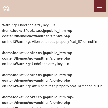
サービス
Warning
: Undefined array key 0 in
/home/lookat8/lookat.co.jp/public_html/wp-
Webサイト制作
content/themes/nowandthen/archive.php
Webコンテンツ制作
on line
13
Warning
: Attempt to read property "cat_ID" on null in
Webシステム開発
サーバー構築・サーバー保守管理
/home/lookat8/lookat.co.jp/public_html/wp-
サポート・その他
content/themes/nowandthen/archive.php
on line
13
Warning
: Undefined array key 0 in
制作実績
/home/lookat8/lookat.co.jp/public_html/wp-
県関連事業
content/themes/nowandthen/archive.php
観光系施設・団体
on line
14
Warning
: Attempt to read property "cat_name" on null in
各種団体
農林水産業
/home/lookat8/lookat.co.jp/public_html/wp-
国の組織・施設
content/themes/nowandthen/archive.php
企業・店舗・他