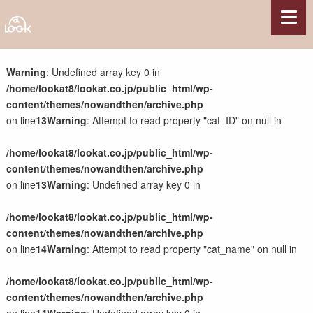
サービス
Warning
: Undefined array key 0 in
/home/lookat8/lookat.co.jp/public_html/wp-
Webサイト制作
content/themes/nowandthen/archive.php
Webコンテンツ制作
on line
13
Warning
: Attempt to read property "cat_ID" on null in
Webシステム開発
サーバー構築・サーバー保守管理
/home/lookat8/lookat.co.jp/public_html/wp-
サポート・その他
content/themes/nowandthen/archive.php
on line
13
Warning
: Undefined array key 0 in
制作実績
/home/lookat8/lookat.co.jp/public_html/wp-
県関連事業
content/themes/nowandthen/archive.php
観光系施設・団体
on line
14
Warning
: Attempt to read property "cat_name" on null in
各種団体
農林水産業
/home/lookat8/lookat.co.jp/public_html/wp-
国の組織・施設
content/themes/nowandthen/archive.php
企業・店舗・他