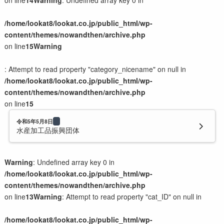
on line
14
Warning
: Undefined array key 0 in
イベント系LP
/home/lookat8/lookat.co.jp/public_html/wp-
content/themes/nowandthen/archive.php
制作の流れと料金
on line
15
Warning
制作の流れ
: Attempt to read property "category_nicename" on null in
制作料金の目安
/home/lookat8/lookat.co.jp/public_html/wp-
サラダセット
content/themes/nowandthen/archive.php
on line
15
会社案内
令和5年5月8日
水産加工品振興団体
会社概要
猫スタッフのご紹介
Warning
: Undefined array key 0 in
子猫のミルクボランティア活動
/home/lookat8/lookat.co.jp/public_html/wp-
content/themes/nowandthen/archive.php
on line
13
Warning
: Attempt to read property "cat_ID" on null in
お問い合わせ
/home/lookat8/lookat.co.jp/public_html/wp-